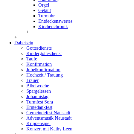
Orgel
Geläut
Turmuhr
Entdeckenswertes
Kirchenchronik
+
+
Dabeisein
Gottesdienste
Kindergottesdienst
Taufe
Konfirmation
Jubelkonfirmation
Hochzeit / Trauung
Trauer
Bibelwoche
Spargelessen
Johannistag
Turmfest Sora
Erntedankfest
Gemeindefest Naustadt
Adventsmusik Naustadt
Krippenspiel
Konzert mit Kathy Leen