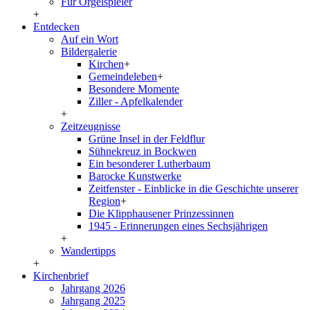
Für Orgelspieler
+
Entdecken
Auf ein Wort
Bildergalerie
Kirchen
+
Gemeindeleben
+
Besondere Momente
Ziller - Apfelkalender
+
Zeitzeugnisse
Grüne Insel in der Feldflur
Sühnekreuz in Bockwen
Ein besonderer Lutherbaum
Barocke Kunstwerke
Zeitfenster - Einblicke in die Geschichte unserer
Region
+
Die Klipphausener Prinzessinnen
1945 - Erinnerungen eines Sechsjährigen
+
Wandertipps
+
Kirchenbrief
Jahrgang 2026
Jahrgang 2025