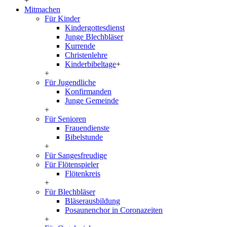
+
Mitmachen
Für Kinder
Kindergottesdienst
Junge Blechbläser
Kurrende
Christenlehre
Kinderbibeltage
+
+
Für Jugendliche
Konfirmanden
Junge Gemeinde
+
Für Senioren
Frauendienste
Bibelstunde
+
Für Sangesfreudige
Für Flötenspieler
Flötenkreis
+
Für Blechbläser
Bläserausbildung
Posaunenchor in Coronazeiten
+