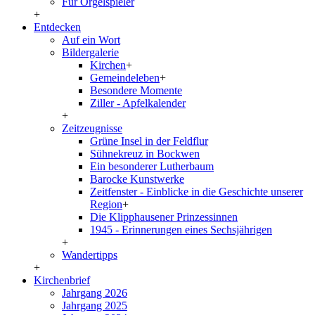
Für Orgelspieler
+
Entdecken
Auf ein Wort
Bildergalerie
Kirchen
+
Gemeindeleben
+
Besondere Momente
Ziller - Apfelkalender
+
Zeitzeugnisse
Grüne Insel in der Feldflur
Sühnekreuz in Bockwen
Ein besonderer Lutherbaum
Barocke Kunstwerke
Zeitfenster - Einblicke in die Geschichte unserer
Region
+
Die Klipphausener Prinzessinnen
1945 - Erinnerungen eines Sechsjährigen
+
Wandertipps
+
Kirchenbrief
Jahrgang 2026
Jahrgang 2025