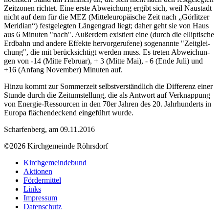
Zeit­zo­nen rich­tet. Eine ers­te Ab­wei­chung er­gibt sich, weil Naus­tadt
nicht auf dem für die MEZ (Mitteleuropäische Zeit nach „Görlitzer
Meridian“) fest­ge­leg­ten Län­gen­grad liegt; da­her geht sie von Haus
aus 6 Mi­nu­ten "nach". Außer­dem exis­tiert eine (durch die el­lip­ti­sche
Erd­bahn und an­de­re Ef­fek­te her­vor­ge­ru­fe­ne) so­ge­nann­te "Zeit­glei­
chung", die mit be­rück­sich­tigt wer­den muss. Es tre­ten Ab­wei­chun­
gen von -14 (Mit­te Feb­ru­ar), + 3 (Mit­te Mai), - 6 (Ende Juli) und
+16 (An­fang No­vem­ber) Mi­nu­ten auf.
Hinzu kommt zur Sommerzeit selbstverständlich die Differenz einer
Stunde durch die Zeitumstellung, die als Antwort auf Verknappung
von Energie-Ressourcen in den 70er Jahren des 20. Jahrhunderts in
Europa flächendeckend eingeführt wurde.
Scharfenberg, am 09.11.2016
©2026 Kirchgemeinde Röhrsdorf
Kirchgemeindebund
Aktionen
Fördermittel
Links
Impressum
Datenschutz