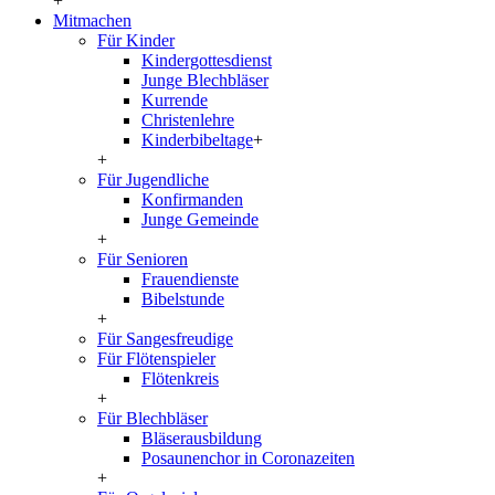
+
Mitmachen
Für Kinder
Kindergottesdienst
Junge Blechbläser
Kurrende
Christenlehre
Kinderbibeltage
+
+
Für Jugendliche
Konfirmanden
Junge Gemeinde
+
Für Senioren
Frauendienste
Bibelstunde
+
Für Sangesfreudige
Für Flötenspieler
Flötenkreis
+
Für Blechbläser
Bläserausbildung
Posaunenchor in Coronazeiten
+