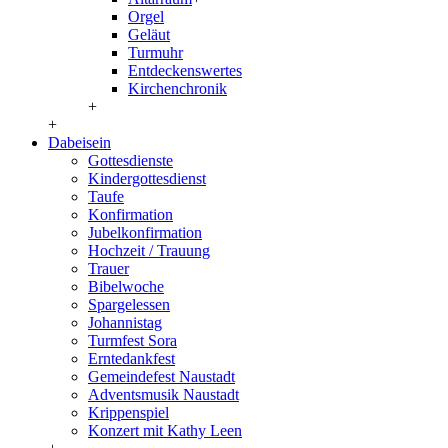
Orgel
Geläut
Turmuhr
Entdeckenswertes
Kirchenchronik
+
+
Dabeisein
Gottesdienste
Kindergottesdienst
Taufe
Konfirmation
Jubelkonfirmation
Hochzeit / Trauung
Trauer
Bibelwoche
Spargelessen
Johannistag
Turmfest Sora
Erntedankfest
Gemeindefest Naustadt
Adventsmusik Naustadt
Krippenspiel
Konzert mit Kathy Leen