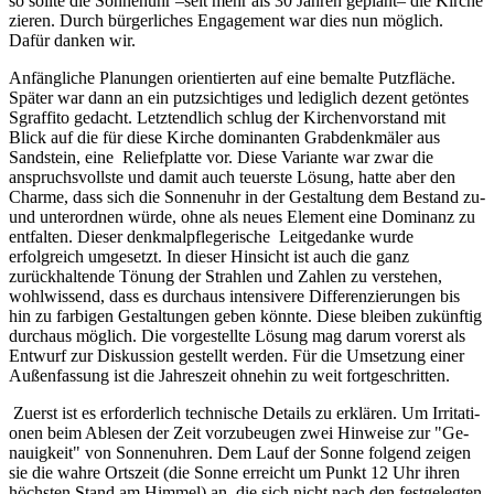
so sollte die Sonnenuhr –seit mehr als 30 Jahren geplant– die Kirche
zieren. Durch bürgerliches Engagement war dies nun möglich.
Dafür danken wir.
Anfängliche Planungen orientierten auf eine bemalte Putzfläche.
Später war dann an ein putzsichtiges und lediglich dezent getöntes
Sgraffito gedacht. Letztendlich schlug der Kirchenvorstand mit
Blick auf die für diese Kirche dominanten Grabdenkmäler aus
Sandstein, eine Reliefplatte vor. Diese Variante war zwar die
anspruchsvollste und damit auch teuerste Lösung, hatte aber den
Charme, dass sich die Sonnenuhr in der Gestaltung dem Bestand zu-
und unterordnen würde, ohne als neues Element eine Dominanz zu
entfalten. Dieser denkmalpflegerische Leitgedanke wurde
erfolgreich umgesetzt. In dieser Hinsicht ist auch die ganz
zurückhaltende Tönung der Strahlen und Zahlen zu verstehen,
wohlwissend, dass es durchaus intensivere Differenzierungen bis
hin zu farbigen Gestaltungen geben könnte. Diese bleiben zukünftig
durchaus möglich. Die vorgestellte Lösung mag darum vorerst als
Entwurf zur Diskussion gestellt werden. Für die Umsetzung einer
Außenfassung ist die Jahreszeit ohnehin zu weit fortgeschritten.
Zuerst ist es erforderlich technische Details zu erklären. Um Irr­ita­ti­
o­nen beim Ab­le­sen der Zeit vor­zu­beu­gen zwei Hin­wei­se zur "Ge­
nau­ig­keit" von Son­nen­uh­ren. Dem Lauf der Son­ne fol­gend zei­gen
sie die wah­re Orts­zeit (die Sonne erreicht um Punkt 12 Uhr ihren
höchsten Stand am Himmel) an, die sich nicht nach den fest­ge­leg­ten