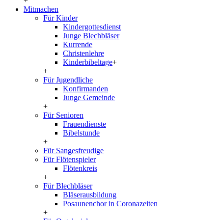
+
Mitmachen
Für Kinder
Kindergottesdienst
Junge Blechbläser
Kurrende
Christenlehre
Kinderbibeltage
+
+
Für Jugendliche
Konfirmanden
Junge Gemeinde
+
Für Senioren
Frauendienste
Bibelstunde
+
Für Sangesfreudige
Für Flötenspieler
Flötenkreis
+
Für Blechbläser
Bläserausbildung
Posaunenchor in Coronazeiten
+