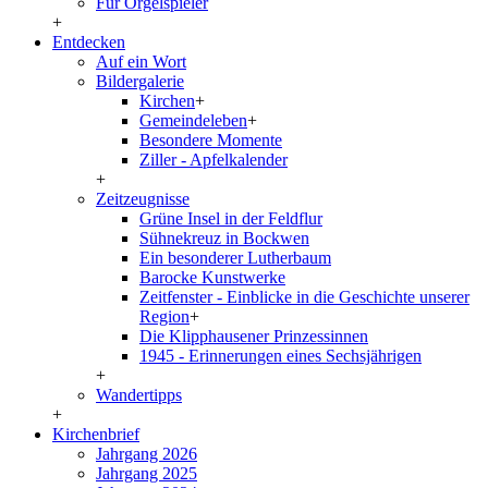
Für Orgelspieler
+
Entdecken
Auf ein Wort
Bildergalerie
Kirchen
+
Gemeindeleben
+
Besondere Momente
Ziller - Apfelkalender
+
Zeitzeugnisse
Grüne Insel in der Feldflur
Sühnekreuz in Bockwen
Ein besonderer Lutherbaum
Barocke Kunstwerke
Zeitfenster - Einblicke in die Geschichte unserer
Region
+
Die Klipphausener Prinzessinnen
1945 - Erinnerungen eines Sechsjährigen
+
Wandertipps
+
Kirchenbrief
Jahrgang 2026
Jahrgang 2025