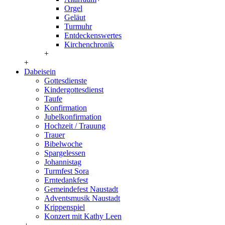
Orgel
Geläut
Turmuhr
Entdeckenswertes
Kirchenchronik
+
+
Dabeisein
Gottesdienste
Kindergottesdienst
Taufe
Konfirmation
Jubelkonfirmation
Hochzeit / Trauung
Trauer
Bibelwoche
Spargelessen
Johannistag
Turmfest Sora
Erntedankfest
Gemeindefest Naustadt
Adventsmusik Naustadt
Krippenspiel
Konzert mit Kathy Leen