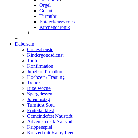
Orgel
Geläut
Turmuhr
Entdeckenswertes
Kirchenchronik
+
+
Dabeisein
Gottesdienste
Kindergottesdienst
Taufe
Konfirmation
Jubelkonfirmation
Hochzeit / Trauung
Trauer
Bibelwoche
Spargelessen
Johannistag
Turmfest Sora
Erntedankfest
Gemeindefest Naustadt
Adventsmusik Naustadt
Krippenspiel
Konzert mit Kathy Leen