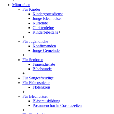
+
Mitmachen
Für Kinder
Kindergottesdienst
Junge Blechbläser
Kurrende
Christenlehre
Kinderbibeltage
+
+
Für Jugendliche
Konfirmanden
Junge Gemeinde
+
Für Senioren
Frauendienste
Bibelstunde
+
Für Sangesfreudige
Für Flötenspieler
Flötenkreis
+
Für Blechbläser
Bläserausbildung
Posaunenchor in Coronazeiten
+