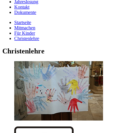
Jahreslosung
Kontakt
Dokumente
Startseite
Mitmachen
Für Kinder
Christenlehre
Christenlehre