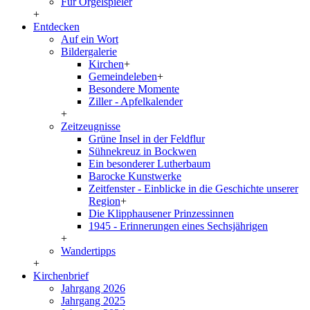
Für Orgelspieler
+
Entdecken
Auf ein Wort
Bildergalerie
Kirchen
+
Gemeindeleben
+
Besondere Momente
Ziller - Apfelkalender
+
Zeitzeugnisse
Grüne Insel in der Feldflur
Sühnekreuz in Bockwen
Ein besonderer Lutherbaum
Barocke Kunstwerke
Zeitfenster - Einblicke in die Geschichte unserer
Region
+
Die Klipphausener Prinzessinnen
1945 - Erinnerungen eines Sechsjährigen
+
Wandertipps
+
Kirchenbrief
Jahrgang 2026
Jahrgang 2025