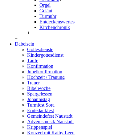
Orgel
Geläut
Turmuhr
Entdeckenswertes
Kirchenchronik
+
+
Dabeisein
Gottesdienste
Kindergottesdienst
Taufe
Konfirmation
Jubelkonfirmation
Hochzeit / Trauung
Trauer
Bibelwoche
Spargelessen
Johannistag
Turmfest Sora
Erntedankfest
Gemeindefest Naustadt
Adventsmusik Naustadt
Krippenspiel
Konzert mit Kathy Leen