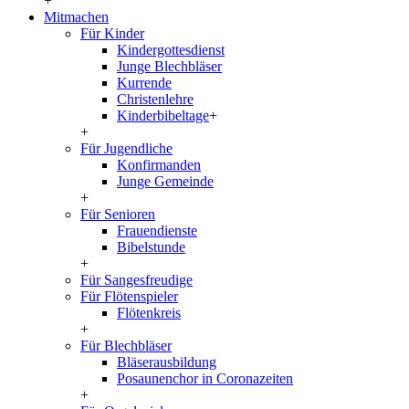
+
Mitmachen
Für Kinder
Kindergottesdienst
Junge Blechbläser
Kurrende
Christenlehre
Kinderbibeltage
+
+
Für Jugendliche
Konfirmanden
Junge Gemeinde
+
Für Senioren
Frauendienste
Bibelstunde
+
Für Sangesfreudige
Für Flötenspieler
Flötenkreis
+
Für Blechbläser
Bläserausbildung
Posaunenchor in Coronazeiten
+