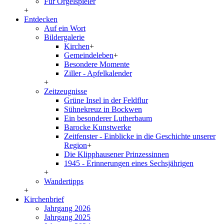
Für Orgelspieler
+
Entdecken
Auf ein Wort
Bildergalerie
Kirchen
+
Gemeindeleben
+
Besondere Momente
Ziller - Apfelkalender
+
Zeitzeugnisse
Grüne Insel in der Feldflur
Sühnekreuz in Bockwen
Ein besonderer Lutherbaum
Barocke Kunstwerke
Zeitfenster - Einblicke in die Geschichte unserer
Region
+
Die Klipphausener Prinzessinnen
1945 - Erinnerungen eines Sechsjährigen
+
Wandertipps
+
Kirchenbrief
Jahrgang 2026
Jahrgang 2025