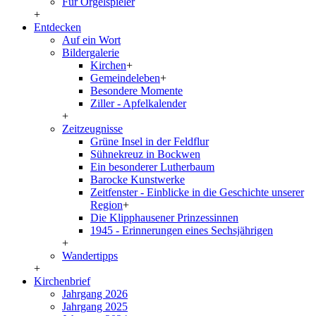
Für Orgelspieler
+
Entdecken
Auf ein Wort
Bildergalerie
Kirchen
+
Gemeindeleben
+
Besondere Momente
Ziller - Apfelkalender
+
Zeitzeugnisse
Grüne Insel in der Feldflur
Sühnekreuz in Bockwen
Ein besonderer Lutherbaum
Barocke Kunstwerke
Zeitfenster - Einblicke in die Geschichte unserer
Region
+
Die Klipphausener Prinzessinnen
1945 - Erinnerungen eines Sechsjährigen
+
Wandertipps
+
Kirchenbrief
Jahrgang 2026
Jahrgang 2025