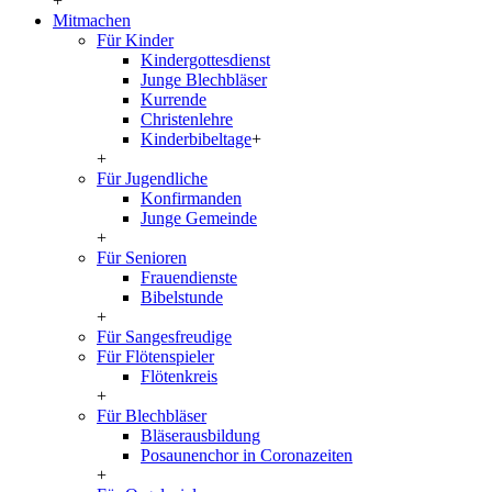
+
Mitmachen
Für Kinder
Kindergottesdienst
Junge Blechbläser
Kurrende
Christenlehre
Kinderbibeltage
+
+
Für Jugendliche
Konfirmanden
Junge Gemeinde
+
Für Senioren
Frauendienste
Bibelstunde
+
Für Sangesfreudige
Für Flötenspieler
Flötenkreis
+
Für Blechbläser
Bläserausbildung
Posaunenchor in Coronazeiten
+