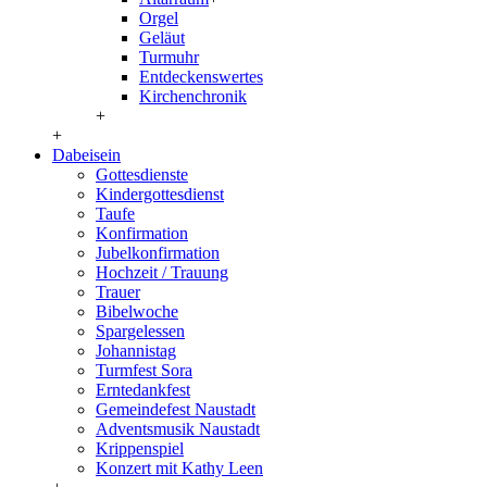
Orgel
Geläut
Turmuhr
Entdeckenswertes
Kirchenchronik
+
+
Dabeisein
Gottesdienste
Kindergottesdienst
Taufe
Konfirmation
Jubelkonfirmation
Hochzeit / Trauung
Trauer
Bibelwoche
Spargelessen
Johannistag
Turmfest Sora
Erntedankfest
Gemeindefest Naustadt
Adventsmusik Naustadt
Krippenspiel
Konzert mit Kathy Leen