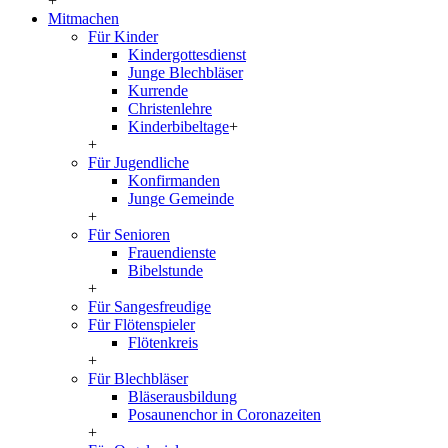
+
Mitmachen
Für Kinder
Kindergottesdienst
Junge Blechbläser
Kurrende
Christenlehre
Kinderbibeltage
+
+
Für Jugendliche
Konfirmanden
Junge Gemeinde
+
Für Senioren
Frauendienste
Bibelstunde
+
Für Sangesfreudige
Für Flötenspieler
Flötenkreis
+
Für Blechbläser
Bläserausbildung
Posaunenchor in Coronazeiten
+