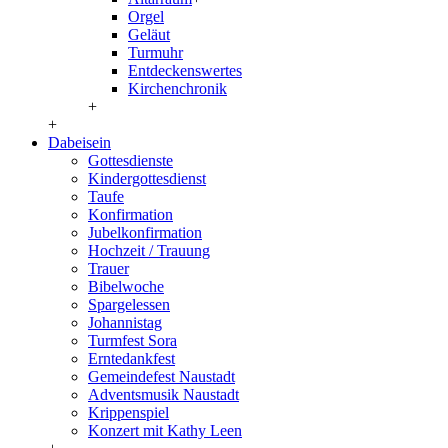
Orgel
Geläut
Turmuhr
Entdeckenswertes
Kirchenchronik
+
+
Dabeisein
Gottesdienste
Kindergottesdienst
Taufe
Konfirmation
Jubelkonfirmation
Hochzeit / Trauung
Trauer
Bibelwoche
Spargelessen
Johannistag
Turmfest Sora
Erntedankfest
Gemeindefest Naustadt
Adventsmusik Naustadt
Krippenspiel
Konzert mit Kathy Leen