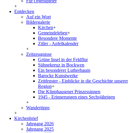
Für Orgelspieler
+
Entdecken
Auf ein Wort
Bildergalerie
Kirchen
+
Gemeindeleben
+
Besondere Momente
Ziller - Apfelkalender
+
Zeitzeugnisse
Grüne Insel in der Feldflur
Sühnekreuz in Bockwen
Ein besonderer Lutherbaum
Barocke Kunstwerke
Zeitfenster - Einblicke in die Geschichte unserer
Region
+
Die Klipphausener Prinzessinnen
1945 - Erinnerungen eines Sechsjährigen
+
Wandertipps
+
Kirchenbrief
Jahrgang 2026
Jahrgang 2025