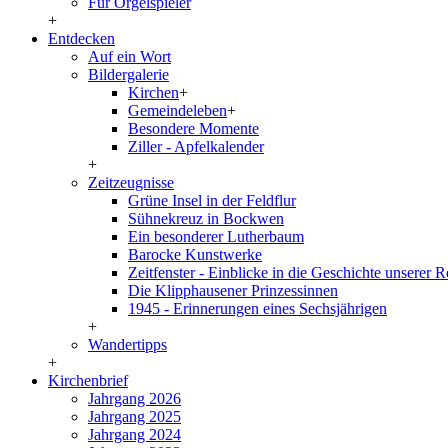
Für Orgelspieler
+
Entdecken
Auf ein Wort
Bildergalerie
Kirchen
+
Gemeindeleben
+
Besondere Momente
Ziller - Apfelkalender
+
Zeitzeugnisse
Grüne Insel in der Feldflur
Sühnekreuz in Bockwen
Ein besonderer Lutherbaum
Barocke Kunstwerke
Zeitfenster - Einblicke in die Geschichte unserer 
Die Klipphausener Prinzessinnen
1945 - Erinnerungen eines Sechsjährigen
+
Wandertipps
+
Kirchenbrief
Jahrgang 2026
Jahrgang 2025
Jahrgang 2024