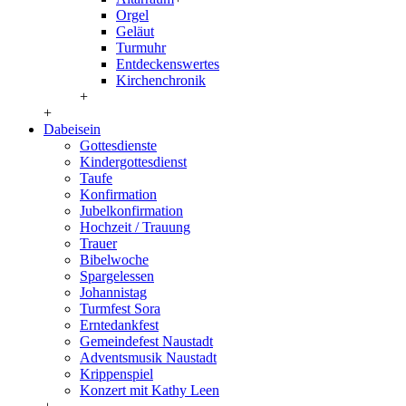
Orgel
Geläut
Turmuhr
Entdeckenswertes
Kirchenchronik
+
+
Dabeisein
Gottesdienste
Kindergottesdienst
Taufe
Konfirmation
Jubelkonfirmation
Hochzeit / Trauung
Trauer
Bibelwoche
Spargelessen
Johannistag
Turmfest Sora
Erntedankfest
Gemeindefest Naustadt
Adventsmusik Naustadt
Krippenspiel
Konzert mit Kathy Leen