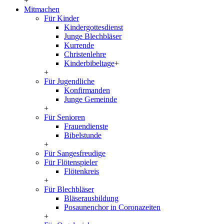
+
Mitmachen
Für Kinder
Kindergottesdienst
Junge Blechbläser
Kurrende
Christenlehre
Kinderbibeltage
+
+
Für Jugendliche
Konfirmanden
Junge Gemeinde
+
Für Senioren
Frauendienste
Bibelstunde
+
Für Sangesfreudige
Für Flötenspieler
Flötenkreis
+
Für Blechbläser
Bläserausbildung
Posaunenchor in Coronazeiten
+