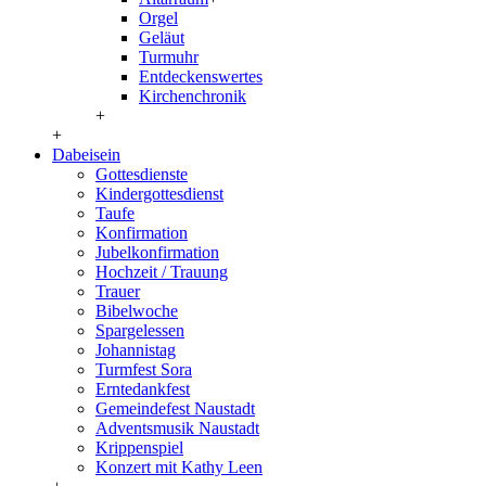
Orgel
Geläut
Turmuhr
Entdeckenswertes
Kirchenchronik
+
+
Dabeisein
Gottesdienste
Kindergottesdienst
Taufe
Konfirmation
Jubelkonfirmation
Hochzeit / Trauung
Trauer
Bibelwoche
Spargelessen
Johannistag
Turmfest Sora
Erntedankfest
Gemeindefest Naustadt
Adventsmusik Naustadt
Krippenspiel
Konzert mit Kathy Leen