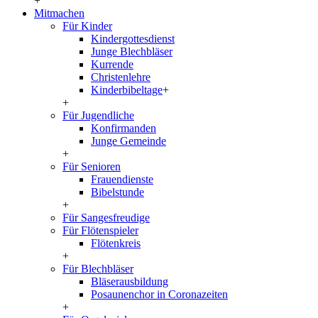
+
Mitmachen
Für Kinder
Kindergottesdienst
Junge Blechbläser
Kurrende
Christenlehre
Kinderbibeltage
+
+
Für Jugendliche
Konfirmanden
Junge Gemeinde
+
Für Senioren
Frauendienste
Bibelstunde
+
Für Sangesfreudige
Für Flötenspieler
Flötenkreis
+
Für Blechbläser
Bläserausbildung
Posaunenchor in Coronazeiten
+