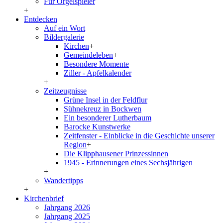
Für Orgelspieler
+
Entdecken
Auf ein Wort
Bildergalerie
Kirchen
+
Gemeindeleben
+
Besondere Momente
Ziller - Apfelkalender
+
Zeitzeugnisse
Grüne Insel in der Feldflur
Sühnekreuz in Bockwen
Ein besonderer Lutherbaum
Barocke Kunstwerke
Zeitfenster - Einblicke in die Geschichte unserer
Region
+
Die Klipphausener Prinzessinnen
1945 - Erinnerungen eines Sechsjährigen
+
Wandertipps
+
Kirchenbrief
Jahrgang 2026
Jahrgang 2025