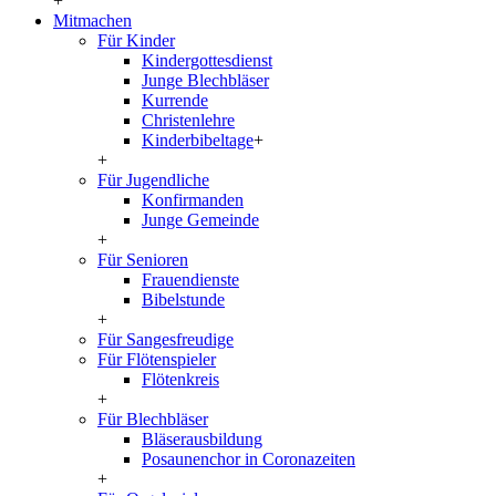
+
Mitmachen
Für Kinder
Kindergottesdienst
Junge Blechbläser
Kurrende
Christenlehre
Kinderbibeltage
+
+
Für Jugendliche
Konfirmanden
Junge Gemeinde
+
Für Senioren
Frauendienste
Bibelstunde
+
Für Sangesfreudige
Für Flötenspieler
Flötenkreis
+
Für Blechbläser
Bläserausbildung
Posaunenchor in Coronazeiten
+