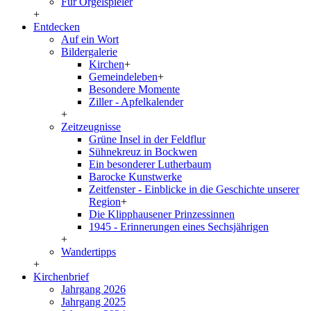
Für Orgelspieler
+
Entdecken
Auf ein Wort
Bildergalerie
Kirchen
+
Gemeindeleben
+
Besondere Momente
Ziller - Apfelkalender
+
Zeitzeugnisse
Grüne Insel in der Feldflur
Sühnekreuz in Bockwen
Ein besonderer Lutherbaum
Barocke Kunstwerke
Zeitfenster - Einblicke in die Geschichte unserer
Region
+
Die Klipphausener Prinzessinnen
1945 - Erinnerungen eines Sechsjährigen
+
Wandertipps
+
Kirchenbrief
Jahrgang 2026
Jahrgang 2025