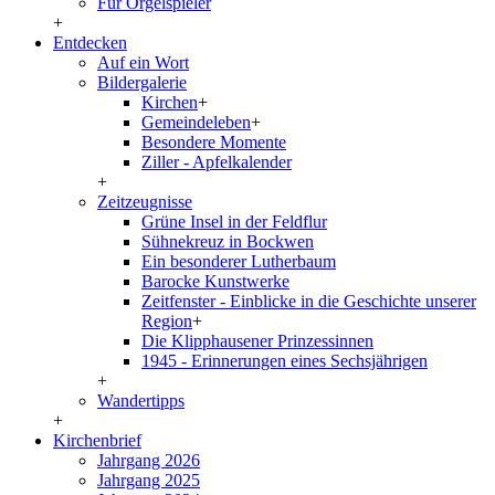
Für Orgelspieler
+
Entdecken
Auf ein Wort
Bildergalerie
Kirchen
+
Gemeindeleben
+
Besondere Momente
Ziller - Apfelkalender
+
Zeitzeugnisse
Grüne Insel in der Feldflur
Sühnekreuz in Bockwen
Ein besonderer Lutherbaum
Barocke Kunstwerke
Zeitfenster - Einblicke in die Geschichte unserer
Region
+
Die Klipphausener Prinzessinnen
1945 - Erinnerungen eines Sechsjährigen
+
Wandertipps
+
Kirchenbrief
Jahrgang 2026
Jahrgang 2025