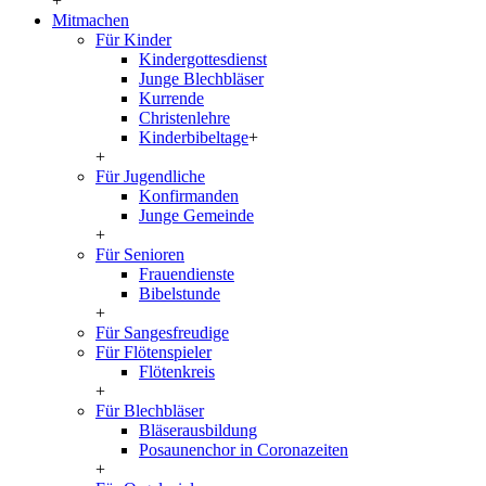
+
Mitmachen
Für Kinder
Kindergottesdienst
Junge Blechbläser
Kurrende
Christenlehre
Kinderbibeltage
+
+
Für Jugendliche
Konfirmanden
Junge Gemeinde
+
Für Senioren
Frauendienste
Bibelstunde
+
Für Sangesfreudige
Für Flötenspieler
Flötenkreis
+
Für Blechbläser
Bläserausbildung
Posaunenchor in Coronazeiten
+