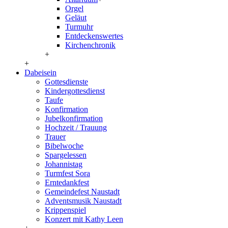
Orgel
Geläut
Turmuhr
Entdeckenswertes
Kirchenchronik
+
+
Dabeisein
Gottesdienste
Kindergottesdienst
Taufe
Konfirmation
Jubelkonfirmation
Hochzeit / Trauung
Trauer
Bibelwoche
Spargelessen
Johannistag
Turmfest Sora
Erntedankfest
Gemeindefest Naustadt
Adventsmusik Naustadt
Krippenspiel
Konzert mit Kathy Leen