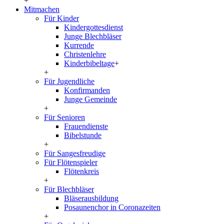
+
Mitmachen
Für Kinder
Kindergottesdienst
Junge Blechbläser
Kurrende
Christenlehre
Kinderbibeltage
+
+
Für Jugendliche
Konfirmanden
Junge Gemeinde
+
Für Senioren
Frauendienste
Bibelstunde
+
Für Sangesfreudige
Für Flötenspieler
Flötenkreis
+
Für Blechbläser
Bläserausbildung
Posaunenchor in Coronazeiten
+