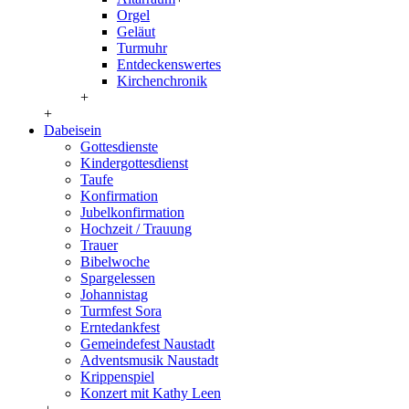
Orgel
Geläut
Turmuhr
Entdeckenswertes
Kirchenchronik
+
+
Dabeisein
Gottesdienste
Kindergottesdienst
Taufe
Konfirmation
Jubelkonfirmation
Hochzeit / Trauung
Trauer
Bibelwoche
Spargelessen
Johannistag
Turmfest Sora
Erntedankfest
Gemeindefest Naustadt
Adventsmusik Naustadt
Krippenspiel
Konzert mit Kathy Leen