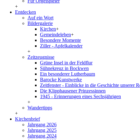
Für Orgelspieler
+
Entdecken
Auf ein Wort
Bildergalerie
Kirchen
+
Gemeindeleben
+
Besondere Momente
Ziller - Apfelkalender
+
Zeitzeugnisse
Grüne Insel in der Feldflur
Sühnekreuz in Bockwen
Ein besonderer Lutherbaum
Barocke Kunstwerke
Zeitfenster - Einblicke in die Geschichte unserer 
Die Klipphausener Prinzessinnen
1945 - Erinnerungen eines Sechsjährigen
+
Wandertipps
+
Kirchenbrief
Jahrgang 2026
Jahrgang 2025
Jahrgang 2024