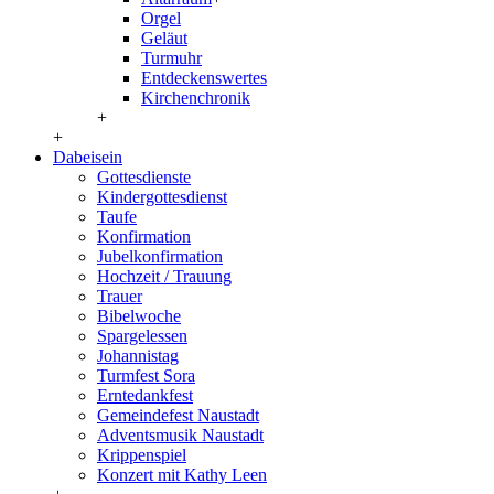
Orgel
Geläut
Turmuhr
Entdeckenswertes
Kirchenchronik
+
+
Dabeisein
Gottesdienste
Kindergottesdienst
Taufe
Konfirmation
Jubelkonfirmation
Hochzeit / Trauung
Trauer
Bibelwoche
Spargelessen
Johannistag
Turmfest Sora
Erntedankfest
Gemeindefest Naustadt
Adventsmusik Naustadt
Krippenspiel
Konzert mit Kathy Leen