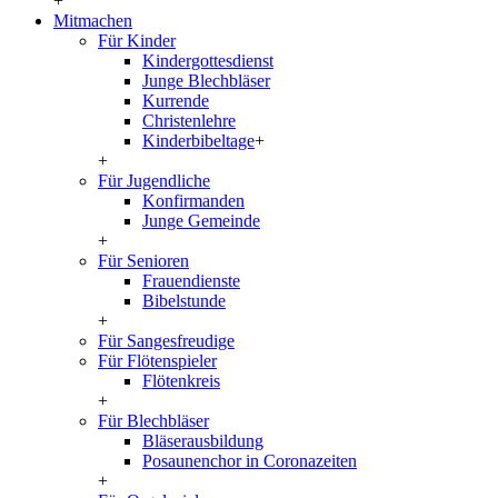
+
Mitmachen
Für Kinder
Kindergottesdienst
Junge Blechbläser
Kurrende
Christenlehre
Kinderbibeltage
+
+
Für Jugendliche
Konfirmanden
Junge Gemeinde
+
Für Senioren
Frauendienste
Bibelstunde
+
Für Sangesfreudige
Für Flötenspieler
Flötenkreis
+
Für Blechbläser
Bläserausbildung
Posaunenchor in Coronazeiten
+