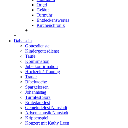
Orgel
Geläut
Turmuhr
Entdeckenswertes
Kirchenchronik
+
+
Dabeisein
Gottesdienste
Kindergottesdienst
Taufe
Konfirmation
Jubelkonfirmation
Hochzeit / Trauung
Trauer
Bibelwoche
Spargelessen
Johannistag
Turmfest Sora
Erntedankfest
Gemeindefest Naustadt
Adventsmusik Naustadt
Krippenspiel
Konzert mit Kathy Leen