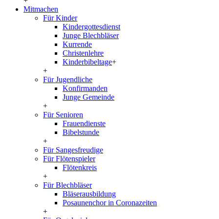
+
Mitmachen
Für Kinder
Kindergottesdienst
Junge Blechbläser
Kurrende
Christenlehre
Kinderbibeltage
+
+
Für Jugendliche
Konfirmanden
Junge Gemeinde
+
Für Senioren
Frauendienste
Bibelstunde
+
Für Sangesfreudige
Für Flötenspieler
Flötenkreis
+
Für Blechbläser
Bläserausbildung
Posaunenchor in Coronazeiten
+