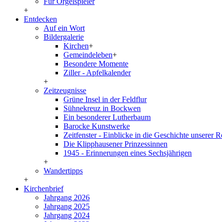
Für Orgelspieler
+
Entdecken
Auf ein Wort
Bildergalerie
Kirchen
+
Gemeindeleben
+
Besondere Momente
Ziller - Apfelkalender
+
Zeitzeugnisse
Grüne Insel in der Feldflur
Sühnekreuz in Bockwen
Ein besonderer Lutherbaum
Barocke Kunstwerke
Zeitfenster - Einblicke in die Geschichte unserer 
Die Klipphausener Prinzessinnen
1945 - Erinnerungen eines Sechsjährigen
+
Wandertipps
+
Kirchenbrief
Jahrgang 2026
Jahrgang 2025
Jahrgang 2024